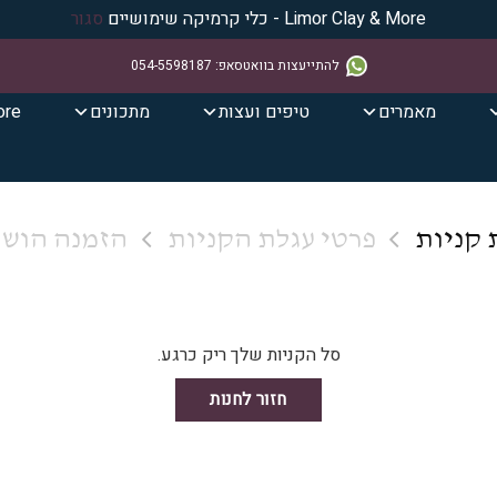
Limor Clay & More - כלי קרמיקה שימושיים
סגור
להתייעצות בוואטסאפ
:
054-5598187
מאמרים
טיפים ועצות
מתכונים
ore
 קניות
פרטי עגלת הקניות
הזמנה הוש
סל הקניות שלך ריק כרגע.
חזור לחנות