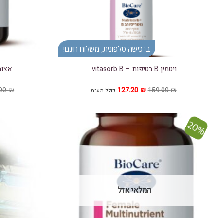
ברכישה טלפונית, משלוח חינם!
ויטמין B בטיפות – vitasorb B
אצות או
המחיר
המחיר
.00
₪
127.20
₪
159.00
₪
כולל מע"מ
המקורי
הנוכחי
היה:
הוא:
127.20 ₪.
159.00 ₪.
20%
הוסף ל
WISHLIST
המלאי אזל