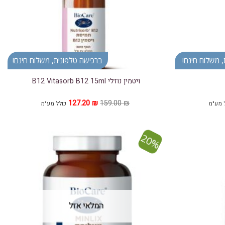
 משלוח חינם!
ברכישה טלפונית, משלוח חינם!
ויטמין נוזלי B12 Vitasorb B12 15ml
ר
המחיר
המחיר
127.20
₪
159.00
₪
 מע"מ
כולל מע"מ
חי
המקורי
הנוכחי
היה:
הוא:
127.20 ₪.
159.00 ₪.
135.
20%
הוסף ל
הוסף ל
WISHLIST
WISHLIST
המלאי אזל