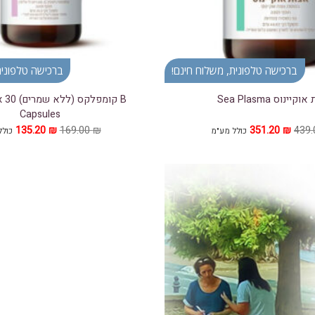
ברכישה טלפונית, משלוח חינם!
ברכישה טלפונית
קיינוס Sea Plasma
B קומפלקס
Capsules
המחיר
המחיר
המחיר
המחי
135.20
₪
169.00
₪
351.20
₪
439
כולל מע"מ
כולל
המקורי
הנוכחי
המקורי
הנוכ
היה:
הוא:
היה:
הוא:
20 ₪.
169.00 ₪.
351.20 ₪.
439.00 ₪.
הוסף ל
WISHLIST