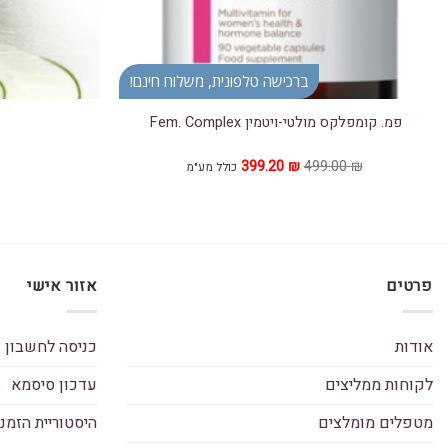
ברכישה טלפונית, משלוח חינם!
פמ. קומפלקס מולטי-ויטמין Fem. Complex
המחיר
המחיר
399.20
₪
499.00
₪
כולל מע"מ
המקורי
הנוכחי
היה:
הוא:
399.20 ₪.
499.00 ₪.
פרטים
אזור אישי
אודות
כניסה לחשבון
לקוחות ממליצים
עדכון סיסמא
מטפלים מומלצים
היסטוריית הזמנ