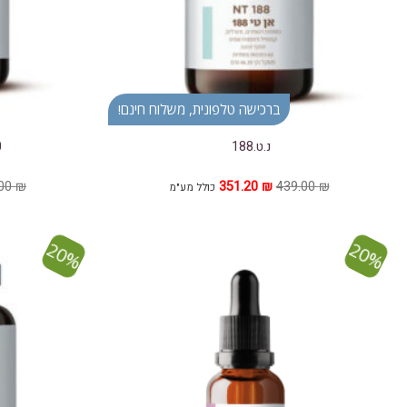
ברכישה טלפונית, משלוח חינם!
נ.ט.188
0
המחיר
המחיר
.00
₪
351.20
₪
439.00
₪
כולל מע"מ
המקורי
הנוכחי
היה:
הוא:
351.20 ₪.
439.00 ₪.
20%
20%
הוסף ל
WISHLIST