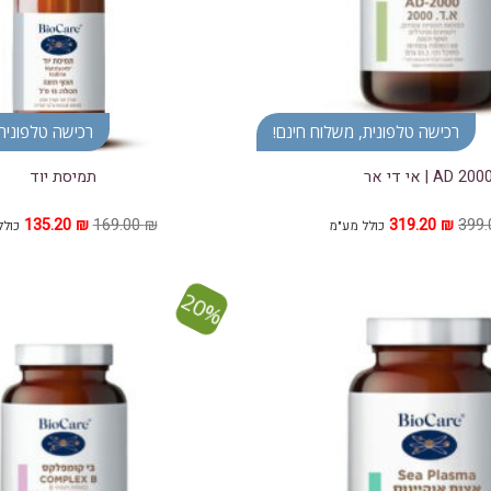
רכישה טלפונית, משלוח חינם!
רכישה טלפונית,
AD 200 | אי די אר
תמיסת יוד
המחיר
המחיר
המחיר
המחי
135.20
₪
169.00
₪
319.20
₪
399
כולל מע"מ
כולל
המקורי
הנוכחי
המקורי
הנוכ
היה:
הוא:
היה:
הוא:
20 ₪.
169.00 ₪.
319.20 ₪.
399.00 ₪.
20%
הוסף ל
WISHLIST