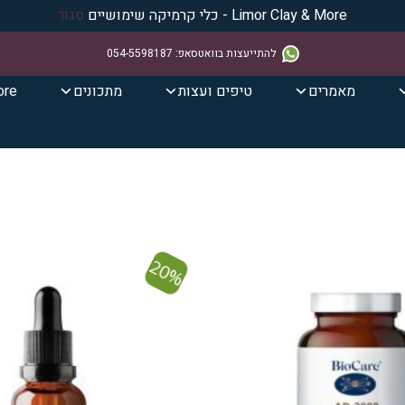
Limor Clay & More - כלי קרמיקה שימושיים
סגור
להתייעצות בוואטסאפ
:
054-5598187
מאמרים
טיפים ועצות
מתכונים
ore
20%
הוסף ל
WISHLIST