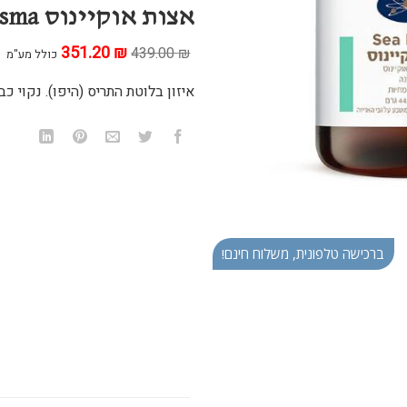
אצות אוקיינוס Sea Plasma
₪
המחיר
351.20
המחיר
439.00
₪
כולל מע"מ
המקורי
הנוכחי
היה:
הוא:
איזון בלוטת התריס (היפו). נקוי כב
351.20 ₪.
439.00 ₪.
ברכישה טלפונית, משלוח חינם!