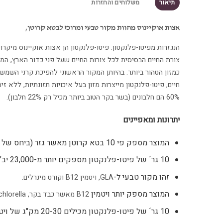
תיאור
משלוחים והחזרות
אצות אוקיינוס מהוות מקור טבעי ומרוכז לבטא קרוטן,
הנגזרות מפיטו-פלנקטון. פיטו-פלנקטון הן אצות אוקיינוס מיקרוס
צורת החיים הבסיסית לכל צורות החיים שעל פני כדור הארץ, המ
כמזון הטהור ביותר. בהיותן המקור הראשוני להפיכת קרני השמש, 
60% הם חלבונים (בשר בקר הטוב ביותר מכיל רק 22% חלבון).
יתרונות ומאפיינים
המוצר מספק פי 10 בטא קרוטן מאשר גזר (ביחס של אחד לאחד).
10 גר´ של פיטו-פלנקטון מספקים יותר מ-23,000 יב"ל של בטא קרוטן.
זהו מקור טבעי ל-
GLA
, ויטמין
B12
וקורט מינרלים.
המוצר מספק יותר ויטמין
B12
מאשר כבד בקר,
chlorella
10 גר´ של פיטו-פלנקטון מכילים 20-30 מק"ג של ויטמין