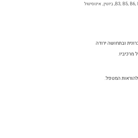
B3, B5, B6,
, ביוטין, אינוסיטול
רונית ובתחושה ירודה
 מרכיביו.
הוראות המטפל.