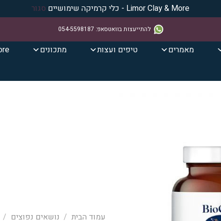
Limor Clay & More - כלי קרמיקה שימושיים
סגור
להתייעצות בוואטסאפ
:
054-5598187
מאמרים
טיפים ועצות
מתכונים
ore
הוסף ל
WISHLIST
עמוד הבית
/
נושאים נפוצים
/