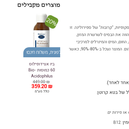
20%
קופיות, "קרובות" של ספירולינה. זו
הווה את הבסיס לשרשרת המזון,
הוסף ל
החום, המים והמינרלים למרכיבי
WISHLIST
חיים, פיטו-פלנקטון מייצרות מזון בעל איכויות תזונתיות, ללא זיהום. המוצר נעכל ב-80%-90%, כאשר
ברכישה טלפונית, משלוח חינם!
ביו אצידופילוס
60 כמוסות Bio-
Acidophilus
449.00
₪
₪
המחיר
359.20
המחיר
המקורי
הנוכחי
כולל מע"מ
היה:
הוא:
359.20 ₪.
449.00 ₪.
או פירות ים.
B12.