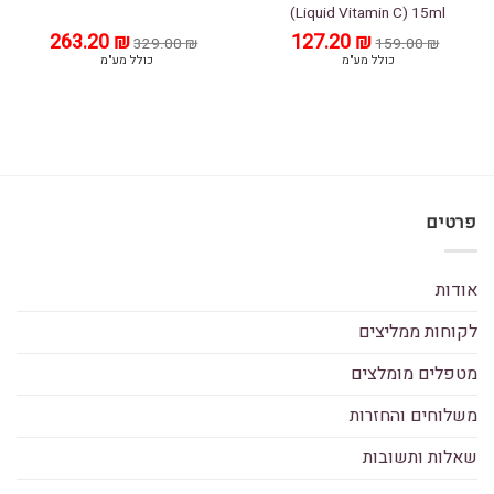
(Liquid Vitamin C) 15ml
₪
המחיר
127.20
המחיר
₪
המחיר
263.20
המחיר
329.00
₪
159.00
₪
המקורי
הנוכחי
המקורי
הנוכחי
כולל מע"מ
כולל מע"מ
היה:
הוא:
היה:
הוא:
263.20 ₪.
329.00 ₪.
127.20 ₪.
159.00 ₪.
פרטים
אודות
לקוחות ממליצים
מטפלים מומלצים
משלוחים והחזרות
שאלות ותשובות