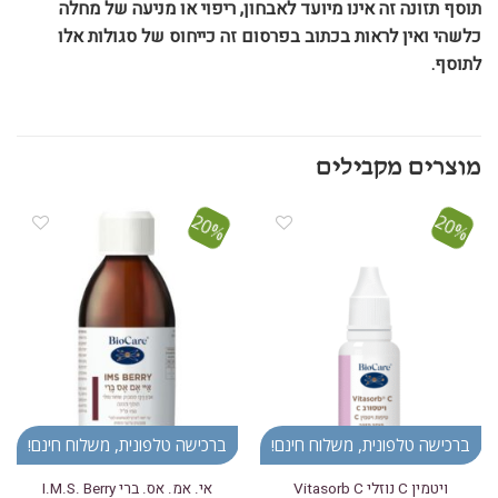
תוסף תזונה זה אינו מיועד לאבחון, ריפוי או מניעה של מחלה
כלשהי ואין לראות בכתוב בפרסום זה כייחוס של סגולות אלו
לתוסף.
20%
20%
הוסף ל
הוסף ל
WISHLIST
WISHLIST
ברכישה טלפונית, משלוח חינם!
ברכישה טלפונית, משלוח חינם!
ויטמין C נוזלי Vitasorb C
אי. אמ. אס. ברי I.M.S. Berry