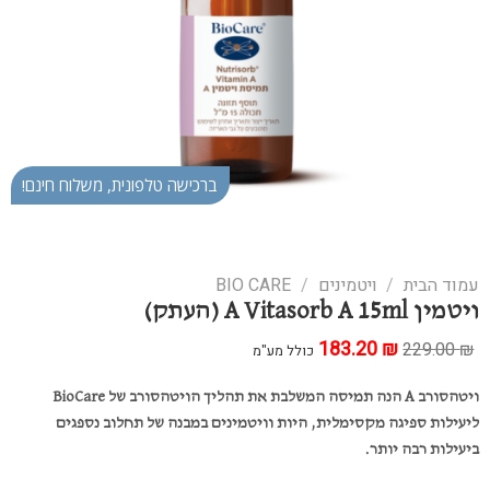
ברכישה טלפונית, משלוח חינם!
עמוד הבית
/
ויטמינים
/
BIO CARE
ויטמין A Vitasorb A 15ml (העתק)
₪
המחיר
183.20
המחיר
229.00
₪
כולל מע"מ
המקורי
הנוכחי
היה:
הוא:
183.20 ₪.
229.00 ₪.
ויטהסורב
A
הנה תמיסה המשלבת את תהליך הויטהסורב של
BioCare
ליעילות ספיגה מקסימלית, היות וויטמינים במבנה של תחלוב נספגים
ביעילות רבה יותר.