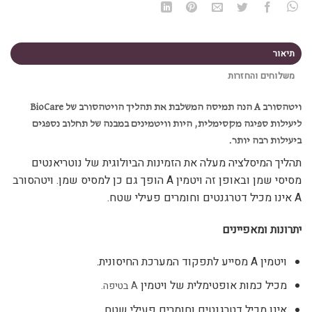
תיאור
משלוחים והחזרות
ויטהסורב
A
הנה תמיסה המשלבת את תהליך הויטהסורב של
BioCare
ליעילות ספיגה מקסימלית, היות וויטמינים במבנה של תחלוב נספגים
ביעילות רבה יותר.
תהליך המיסלציה מעלה את הזמינות הביולוגית של נוטריאנטים
מסיסי שמן ובאופן זה ויטמין
A
הופך גם כן למסיס שמן. ויטהסורב
A
אינו מכיל דטרגנטים וחומרים פעילי שטח.
יתרונות ומאפיינים
ויטמין
A
מסייע לתפקוד המערכת החיסונית.
מכיל כמות אופטימלית של ויטמין
A
בטיפה.
אינו מכיל דטרגנטים וחומרים פעילי שטח.