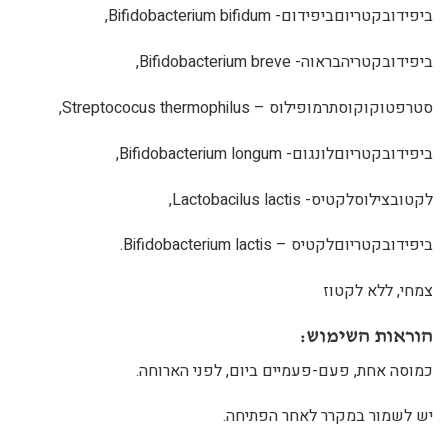
ביפידובקטריוםביפידום- Bifidobacterium bifidum,
ביפידובקטריהבראוה- Bifidobacterium breve,
סטרפטוקוקוסתרמופילוס – Streptococus thermophilus,
ביפידובקטריוםלונגום- Bifidobacterium longum,
לקטובצילוסלקטיס- Lactobacilus lactis,
ביפידובקטריוםלקטיס – Bifidobacterium lactis.
צמחי, ללא לקטוז
הוראות השימוש:
כמוסה אחת, פעם-פעמיים ביום, לפני הארוחה.
יש לשמור במקרר לאחר הפתיחה.