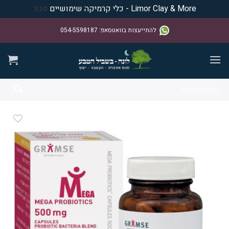
Limor Clay & More - כלי קרמיקה שימושיים
סגור
Ski
להתייעצות בוואטסאפ
:
054-5598187
t
conten
חיפוש
עבור:
הוסף ל
ISHLIST