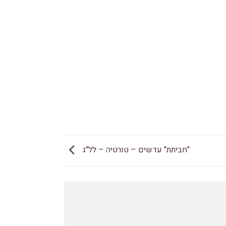
"חביתת" עדשים – טורטיה – לל"ג