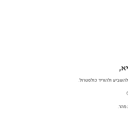
א,
להשביע ולהוריד כולסטרול.