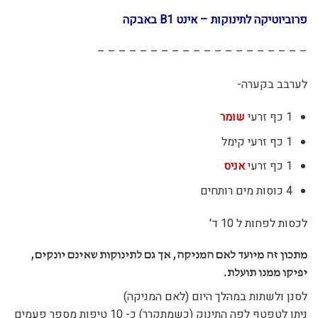
פרוביוטיקה לתינוקות – אינט B1 באבקה
– – – – – – – – – – – – – – – – – – – –
לערבב בקערה-
1 כף זרעי
שומר
1 כף זרעי קימל
1 כף זרעי
אניס
4 כוסות מים רותחים
לכסות לפחות ל 10 ד'
מתכון זה מיועד לאם המניקה, אך גם לתינוקות שאינם יונקים,
יפיקו ממנו תועלת.
לסנן ולשתות במהלך היום (לאם המניקה)
ניתן לטפטף לפה התינוק (כשמתקרר) כ- 10 טיפות מספר פעמים