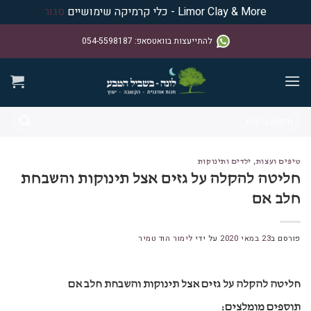
Limor Clay & More - כלי קרמיקה שימושיים
סגור
Ski
להתייעצות בוואטסאפ
:
054-5598187
t
conten
חיפוש
עבור:
טיפים ועצות
,
ילדים ותינוקות
חליטה להקלה על גזים אצל תינוקות והשבחת
חלב אם
פורסם ב
23 במאי 2020
על ידי
לימור הוד טמיר
חליטה להקלה על גזים אצל תינוקות והשבחת חלב אם
תוספים מומלצים: