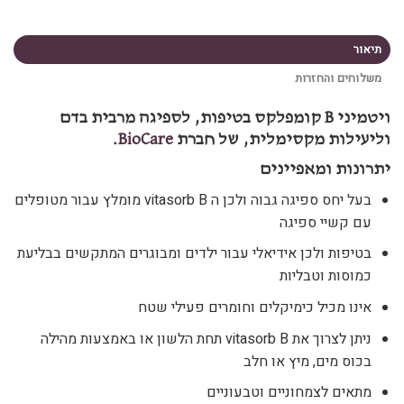
תיאור
משלוחים והחזרות
ויטמיני B קומפלקס בטיפות, לספיגה מרבית בדם
וליעילות מקסימלית, של חברת
BioCare
.
יתרונות ומאפיינים
בעל יחס ספיגה גבוה ולכן ה vitasorb B מומלץ עבור מטופלים
עם קשיי ספיגה
בטיפות ולכן אידיאלי עבור ילדים ומבוגרים המתקשים בבליעת
כמוסות וטבליות
אינו מכיל כימיקלים וחומרים פעילי שטח
ניתן לצרוך את vitasorb B תחת הלשון או באמצעות מהילה
בכוס מים, מיץ או חלב
מתאים לצמחוניים וטבעוניים