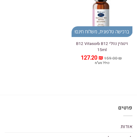
ברכישה טלפונית, משלוח חינם!
ויטמין נוזלי B12 Vitasorb B12
15ml
₪
המחיר
127.20
המחיר
159.00
₪
המקורי
הנוכחי
כולל מע"מ
היה:
הוא:
127.20 ₪.
159.00 ₪.
פרטים
אודות