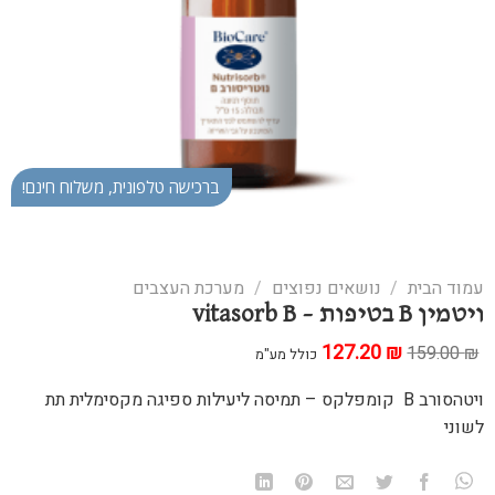
ברכישה טלפונית, משלוח חינם!
עמוד הבית
/
נושאים נפוצים
/
מערכת העצבים
ויטמין B בטיפות – vitasorb B
₪
המחיר
127.20
המחיר
159.00
₪
כולל מע"מ
המקורי
הנוכחי
היה:
הוא:
ויטהסורב B קומפלקס – תמיסה ליעילות ספיגה מקסימלית תת
127.20 ₪.
159.00 ₪.
לשוני