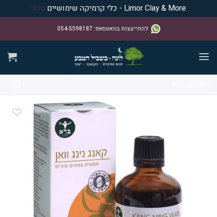
Limor Clay & More - כלי קרמיקה שימושיים
סגור
Ski
להתייעצות בוואטסאפ
:
054-5598187
t
conten
חיפוש
עבור:
הוסף ל
ISHLIST