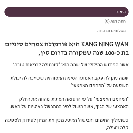
תיאור
חוות דעת (0)
משלוחים והחזרות
KANG NING WAN היא פורמולת צמחים סיניים
בת כ-100 שנה שמקורה בדרום סין,
אשר הפירוש המילולי של שמה הוא: “פורמולה לבריאות טובה”.
שמה ניתן לה עקב האמונה הסינית המסורתית ששייכה לה יכולת
השפעה על “המחמם האמצעי”.
“המחמם האמצעי” על פי הרפואה הסינית, מהווה את החלק
האמצעי של הגוף, אשר משול לסיר המתבשל באיטיות על האש,
כשתהליך החימום והבישול האיטי, מכין את המזון לפירוק ולספיגה
קלה ויעילה,